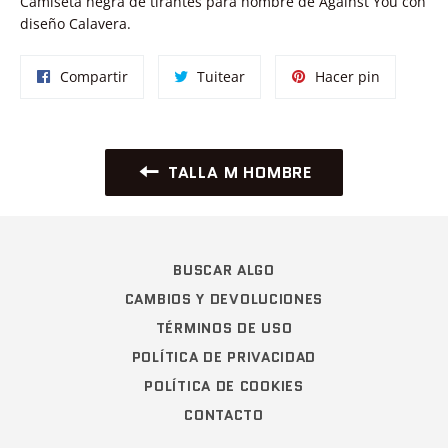
Camiseta negra de tirantes para hombre de Against You con
diseño Calavera.
Compartir
Tuitear
Pinear
Compartir
Tuitear
Hacer pin
en
en
en
Facebook
Twitter
Pinterest
TALLA M HOMBRE
BUSCAR ALGO
CAMBIOS Y DEVOLUCIONES
TÉRMINOS DE USO
POLÍTICA DE PRIVACIDAD
POLÍTICA DE COOKIES
CONTACTO