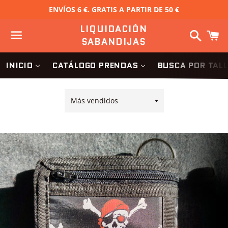
ENVÍOS 6 €. GRATIS A PARTIR DE 50 €
LIQUIDACIÓN
Buscar
C
SABANDIJAS
Menú
INICIO
CATÁLOGO PRENDAS
BUSCA POR TAL
Ordenar
por