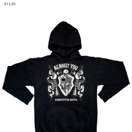
Precio
€13,95
habitual