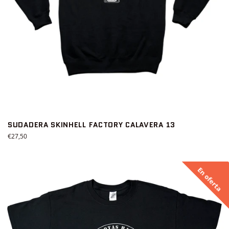
SUDADERA SKINHELL FACTORY CALAVERA 13
Precio
€27,50
habitual
En oferta