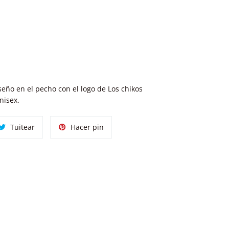
eño en el pecho con el logo de Los chikos
nisex.
tir
Tuitear
Pinear
Tuitear
Hacer pin
en
en
ok
Twitter
Pinterest