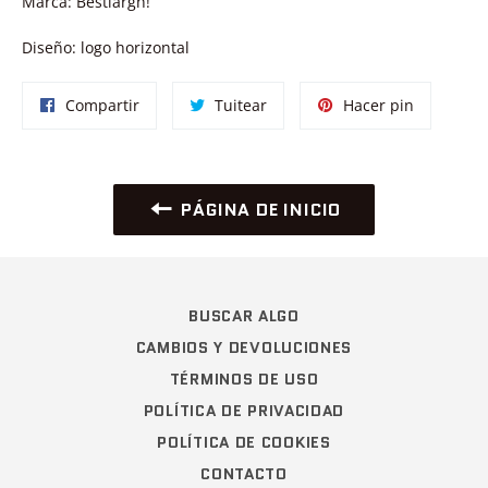
Marca: Bestiargh!
Diseño: logo horizontal
Compartir
Tuitear
Pinear
Compartir
Tuitear
Hacer pin
en
en
en
Facebook
Twitter
Pinterest
PÁGINA DE INICIO
BUSCAR ALGO
CAMBIOS Y DEVOLUCIONES
TÉRMINOS DE USO
POLÍTICA DE PRIVACIDAD
POLÍTICA DE COOKIES
CONTACTO