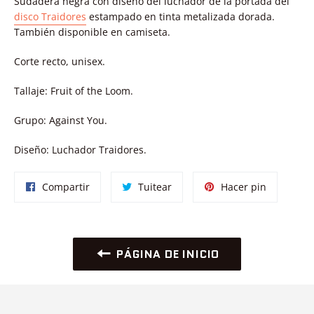
Sudadera negra con diseño del luchador de la portada del
disco Traidores
estampado en tinta metalizada dorada.
También disponible en camiseta.
Corte recto, unisex.
Tallaje: Fruit of the Loom.
Grupo: Against You.
Diseño: Luchador Traidores.
Compartir
Tuitear
Pinear
Compartir
Tuitear
Hacer pin
en
en
en
Facebook
Twitter
Pinterest
PÁGINA DE INICIO