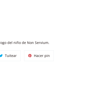
logo del niño de Non Servium.
tir
Tuitear
Pinear
Tuitear
Hacer pin
en
en
ok
Twitter
Pinterest