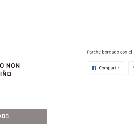
Parche bordado con el 
O NON
Compar
Compartir
IÑO
en
Facebo
ADO