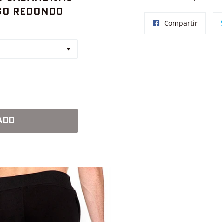
GO REDONDO
Compar
Compartir
en
Facebo
ADO