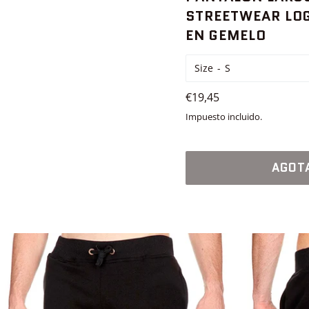
STREETWEAR LO
EN GEMELO
Size
Precio
€19,45
habitual
Impuesto incluido.
AGOT