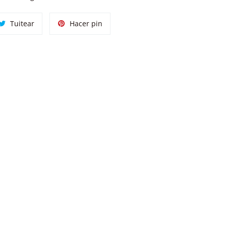
tir
Tuitear
Pinear
Tuitear
Hacer pin
en
en
ok
Twitter
Pinterest