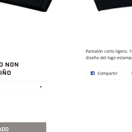
Pantalón corto ligero,
diseño del logo estamp
O NON
IÑO
Compar
Compartir
en
Facebo
ADO