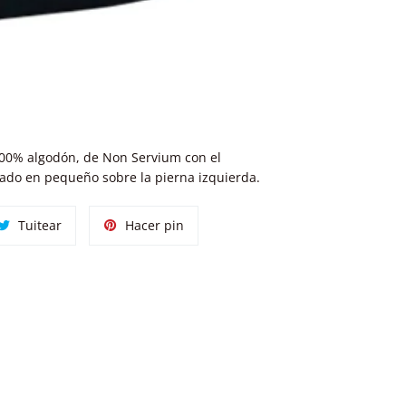
 100% algodón, de Non Servium con el
ado en pequeño sobre la pierna izquierda.
tir
Tuitear
Pinear
Tuitear
Hacer pin
en
en
ok
Twitter
Pinterest