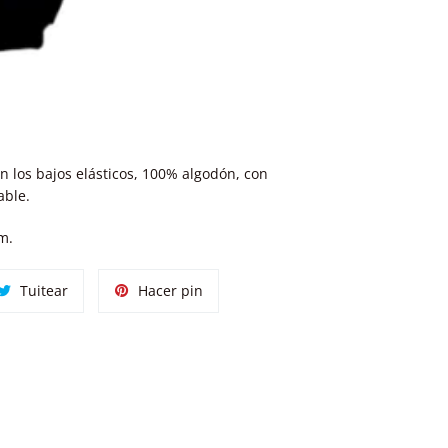
n los bajos elásticos, 100% algodón, con
able.
om.
tir
Tuitear
Pinear
Tuitear
Hacer pin
en
en
ok
Twitter
Pinterest