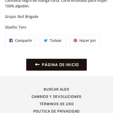
Camiseta negra de manga corta. Corte entallado para mujer.
100% algodón.
Grupo: Bull Brigade
Diseño: Toro
Compartir
Tuitear
Pinear
Compartir
Tuitear
Hacer pin
en
en
en
Facebook
Twitter
Pinterest
PÁGINA DE INICIO
BUSCAR ALGO
CAMBIOS Y DEVOLUCIONES
TÉRMINOS DE USO
POLÍTICA DE PRIVACIDAD