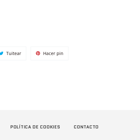
tir
Tuitear
Pinear
Tuitear
Hacer pin
en
en
ok
Twitter
Pinterest
POLÍTICA DE COOKIES
CONTACTO