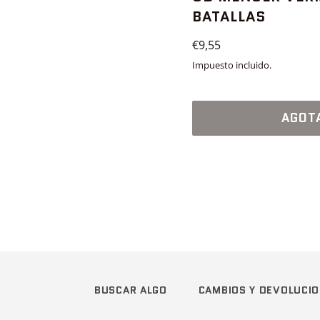
BATALLAS
Precio
€9,55
habitual
Impuesto incluido.
AGOT
BUSCAR ALGO
CAMBIOS Y DEVOLUCI