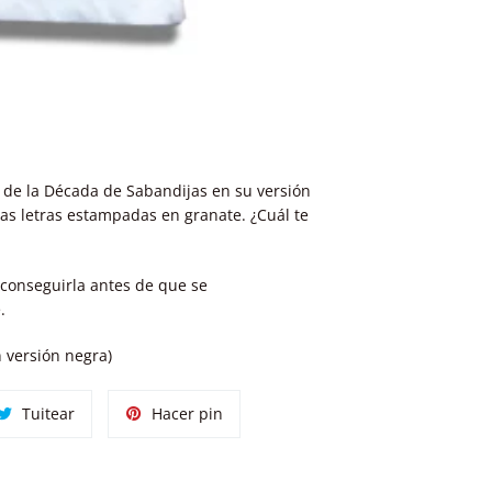
 de la Década de Sabandijas en su versión
las letras estampadas en granate. ¿Cuál te
conseguirla antes de que se
.
 versión
negra)
tir
Tuitear
Pinear
Tuitear
Hacer pin
en
en
ok
Twitter
Pinterest