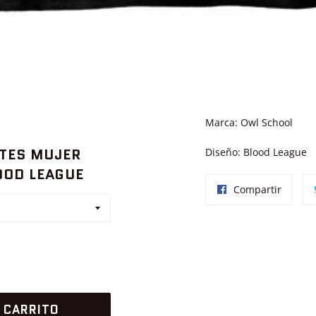
Marca: Owl School
TES MUJER
Diseño: Blood League
OOD LEAGUE
Compar
Compartir
en
Facebo
 CARRITO