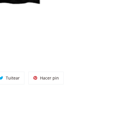
tir
Tuitear
Pinear
Tuitear
Hacer pin
en
en
ok
Twitter
Pinterest