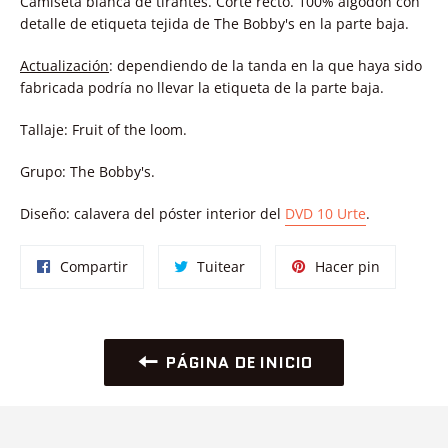
Camiseta blanca de tirantes. Corte recto. 100% algodón
con
detalle de etiqueta tejida de The Bobby's en la parte baja.
Actualización
: dependiendo de la tanda en la que haya sido
fabricada podría no llevar la etiqueta de la parte baja.
Tallaje: Fruit of the loom.
Grupo: The Bobby's.
Diseño: calavera del póster interior del
DVD 10 Urte
.
Compartir
Tuitear
Pinear
Compartir
Tuitear
Hacer pin
en
en
en
Facebook
Twitter
Pinterest
PÁGINA DE INICIO