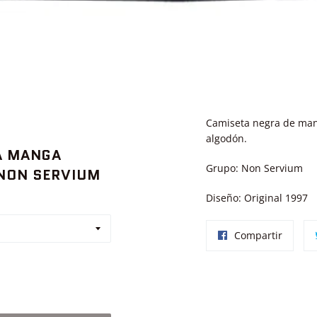
Camiseta negra de man
algodón.
A MANGA
Grupo: Non Servium
NON SERVIUM
Diseño: Original 1997
Compar
Compartir
en
Facebo