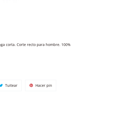
ga corta. Corte recto para hombre. 100%
tir
Tuitear
Pinear
Tuitear
Hacer pin
en
en
ok
Twitter
Pinterest