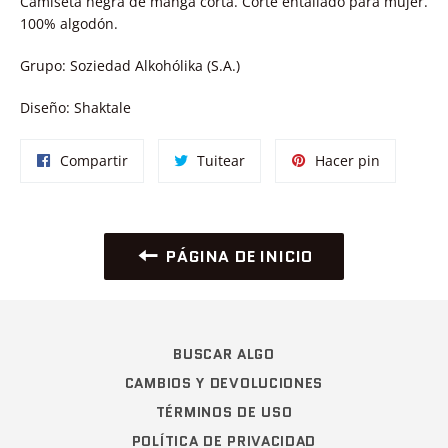
Camiseta negra de manga corta. Corte entallado para mujer.
100% algodón.
Grupo: Soziedad Alkohólika (S.A.)
Diseño: Shaktale
Compartir
Tuitear
Pinear
Compartir
Tuitear
Hacer pin
en
en
en
Facebook
Twitter
Pinterest
PÁGINA DE INICIO
BUSCAR ALGO
CAMBIOS Y DEVOLUCIONES
TÉRMINOS DE USO
POLÍTICA DE PRIVACIDAD