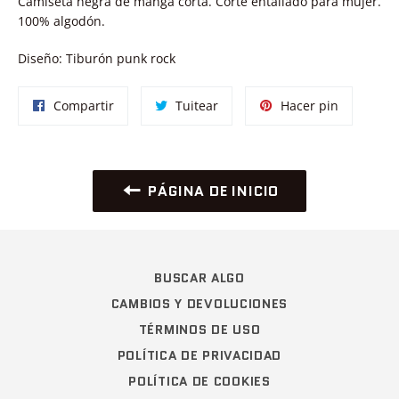
Camiseta negra de manga corta. Corte entallado para mujer.
100% algodón.
Diseño: Tiburón punk rock
Compartir
Tuitear
Pinear
Compartir
Tuitear
Hacer pin
en
en
en
Facebook
Twitter
Pinterest
PÁGINA DE INICIO
BUSCAR ALGO
CAMBIOS Y DEVOLUCIONES
TÉRMINOS DE USO
POLÍTICA DE PRIVACIDAD
POLÍTICA DE COOKIES