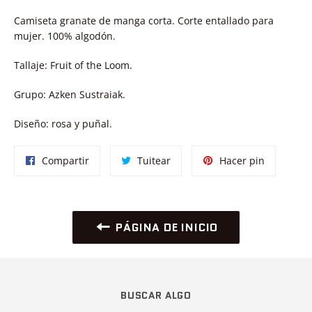
Camiseta granate de manga corta. Corte entallado para
mujer. 100% algodón.
Tallaje: Fruit of the Loom.
Grupo: Azken Sustraiak.
Diseño: rosa y puñal.
Compartir
Tuitear
Pinear
Compartir
Tuitear
Hacer pin
en
en
en
Facebook
Twitter
Pinterest
PÁGINA DE INICIO
BUSCAR ALGO