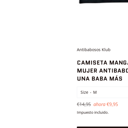
Antibabosos Klub
CAMISETA MANG
MUJER ANTIBABO
UNA BABA MÁS
Size
Precio
€14,95
ahora
€9,95
habitual
Impuesto incluido.