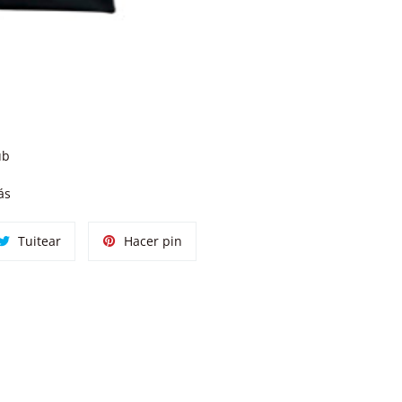
ub
ás
tir
Tuitear
Pinear
Tuitear
Hacer pin
en
en
ok
Twitter
Pinterest