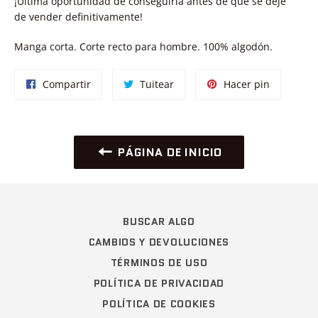
¡Última oportunidad de conseguirla antes de que se deje
de vender definitivamente!
Manga corta. Corte recto para hombre. 100% algodón.
Compartir
Tuitear
Pinear
Compartir
Tuitear
Hacer pin
en
en
en
Facebook
Twitter
Pinterest
PÁGINA DE INICIO
BUSCAR ALGO
CAMBIOS Y DEVOLUCIONES
TÉRMINOS DE USO
POLÍTICA DE PRIVACIDAD
POLÍTICA DE COOKIES