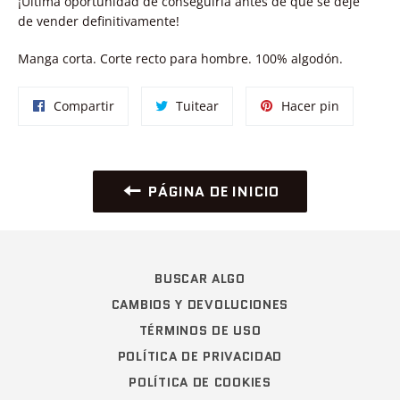
¡Última oportunidad de conseguirla antes de que se deje
de vender definitivamente!
Manga corta. Corte recto para hombre. 100% algodón.
Compartir
Tuitear
Pinear
Compartir
Tuitear
Hacer pin
en
en
en
Facebook
Twitter
Pinterest
PÁGINA DE INICIO
BUSCAR ALGO
CAMBIOS Y DEVOLUCIONES
TÉRMINOS DE USO
POLÍTICA DE PRIVACIDAD
POLÍTICA DE COOKIES