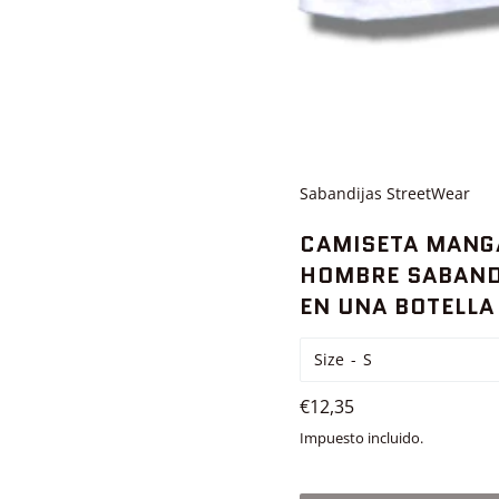
Sabandijas StreetWear
CAMISETA MANG
HOMBRE SABAND
EN UNA BOTELLA
Size
Precio
€12,35
habitual
Impuesto incluido.