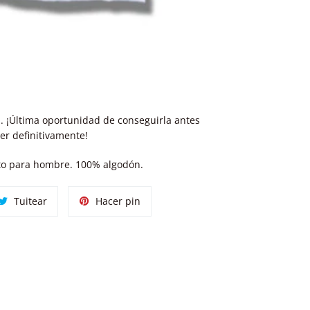
. ¡Última oportunidad de conseguirla antes
er definitivamente!
cto para hombre. 100% algodón.
tir
Tuitear
Pinear
Tuitear
Hacer pin
en
en
ok
Twitter
Pinterest