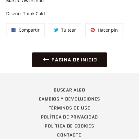
Marca: Owl School
Diseño: Think Cold
Compartir
Tuitear
Pinear
Compartir
Tuitear
Hacer pin
en
en
en
Facebook
Twitter
Pinterest
PÁGINA DE INICIO
BUSCAR ALGO
CAMBIOS Y DEVOLUCIONES
TÉRMINOS DE USO
POLÍTICA DE PRIVACIDAD
POLÍTICA DE COOKIES
CONTACTO