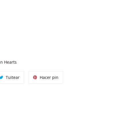
en Hearts
tir
Tuitear
Pinear
Tuitear
Hacer pin
en
en
ok
Twitter
Pinterest