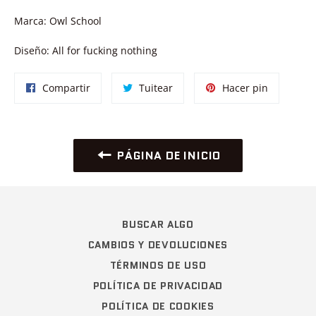
Marca: Owl School
Diseño: All for fucking nothing
Compartir
Tuitear
Pinear
Compartir
Tuitear
Hacer pin
en
en
en
Facebook
Twitter
Pinterest
PÁGINA DE INICIO
BUSCAR ALGO
CAMBIOS Y DEVOLUCIONES
TÉRMINOS DE USO
POLÍTICA DE PRIVACIDAD
POLÍTICA DE COOKIES