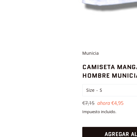
Municia
CAMISETA MANG
HOMBRE MUNICI
Size
Precio
€7,15
ahora
€4,95
habitual
Impuesto incluido.
AGREGAR AL