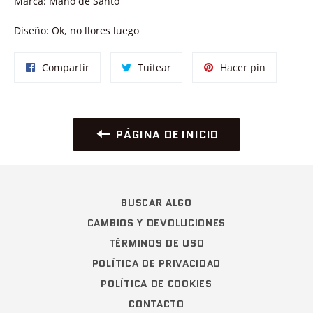
Marca: Mano de Santo
Diseño: Ok, no llores luego
Compartir
Tuitear
Pinear
Compartir
Tuitear
Hacer pin
en
en
en
Facebook
Twitter
Pinterest
PÁGINA DE INICIO
BUSCAR ALGO
CAMBIOS Y DEVOLUCIONES
TÉRMINOS DE USO
POLÍTICA DE PRIVACIDAD
POLÍTICA DE COOKIES
CONTACTO