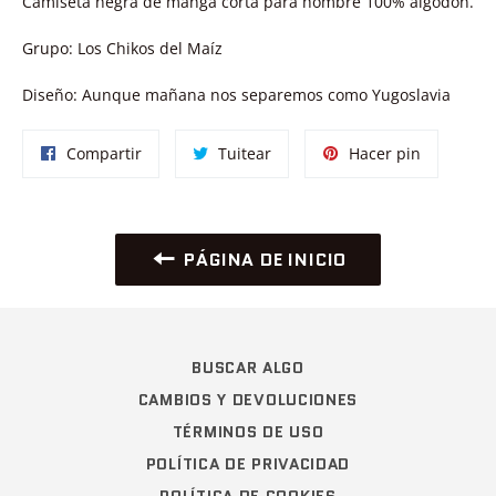
Camiseta negra de manga corta para hombre 100% algodón.
Grupo: Los Chikos del Maíz
Diseño: Aunque mañana nos separemos como Yugoslavia
Compartir
Tuitear
Pinear
Compartir
Tuitear
Hacer pin
en
en
en
Facebook
Twitter
Pinterest
PÁGINA DE INICIO
BUSCAR ALGO
CAMBIOS Y DEVOLUCIONES
TÉRMINOS DE USO
POLÍTICA DE PRIVACIDAD