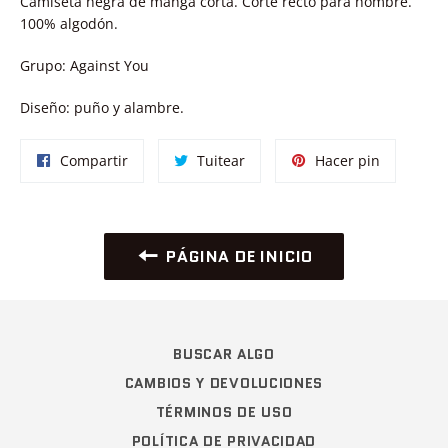
Camiseta negra de manga corta. Corte recto para hombre.
100% algodón.
Grupo: Against You
Diseño: puño y alambre.
Compartir
Tuitear
Pinear
Compartir
Tuitear
Hacer pin
en
en
en
Facebook
Twitter
Pinterest
PÁGINA DE INICIO
BUSCAR ALGO
CAMBIOS Y DEVOLUCIONES
TÉRMINOS DE USO
POLÍTICA DE PRIVACIDAD