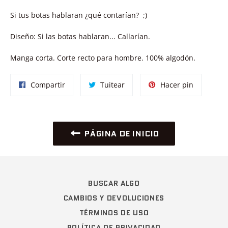
Si tus botas hablaran ¿qué contarían? ;)
Diseño: Si las botas hablaran... Callarían.
Manga corta. Corte recto para hombre. 100% algodón.
Compartir
Tuitear
Pinear
Compartir
Tuitear
Hacer pin
en
en
en
Facebook
Twitter
Pinterest
PÁGINA DE INICIO
BUSCAR ALGO
CAMBIOS Y DEVOLUCIONES
TÉRMINOS DE USO
POLÍTICA DE PRIVACIDAD