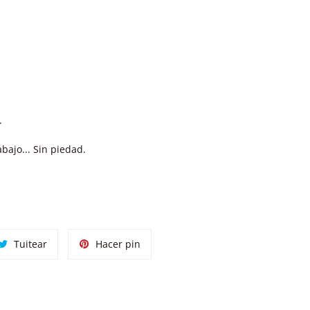
.
abajo... Sin piedad.
tir
Tuitear
Pinear
Tuitear
Hacer pin
en
en
ok
Twitter
Pinterest