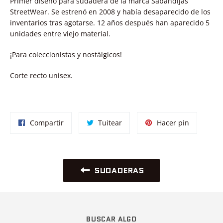
Primer diseño para sudadera de la marca Sabandijas
StreetWear. Se estrenó en 2008 y había desaparecido de los
inventarios tras agotarse. 12 años después han aparecido 5
unidades entre viejo material.
¡Para coleccionistas y nostálgicos!
Corte recto unisex.
Compartir
Tuitear
Pinear
Compartir
Tuitear
Hacer pin
en
en
en
Facebook
Twitter
Pinterest
SUDADERAS
BUSCAR ALGO