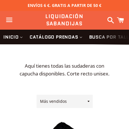
ENVÍOS 6 €. GRATIS A PARTIR DE 50 €
LIQUIDACIÓN
Buscar
C
SABANDIJAS
Menú
INICIO
CATÁLOGO PRENDAS
BUSCA POR TAL
Aquí tienes todas las sudaderas con
capucha disponibles.
Corte recto unisex.
Ordenar
por