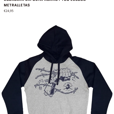
METRALLETAS
Precio
€24,95
habitual