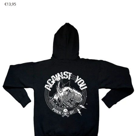
Precio
€13,95
habitual