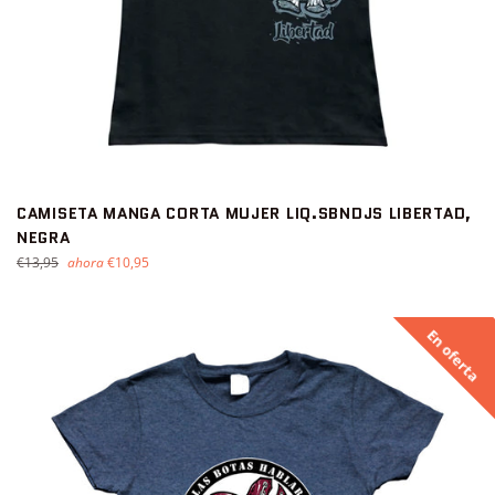
CAMISETA MANGA CORTA MUJER LIQ.SBNDJS LIBERTAD,
NEGRA
Precio
€13,95
ahora
€10,95
habitual
En oferta