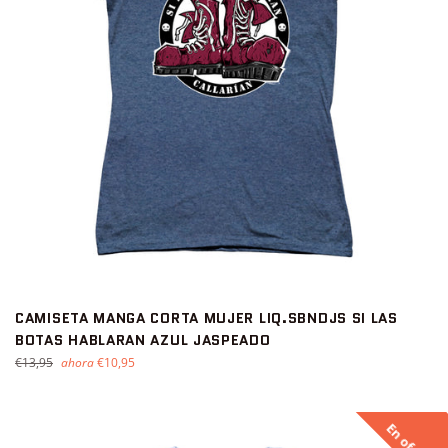
CAMISETA MANGA CORTA MUJER LIQ.SBNDJS SI LAS
BOTAS HABLARAN AZUL JASPEADO
Precio
€13,95
ahora
€10,95
habitual
En oferta