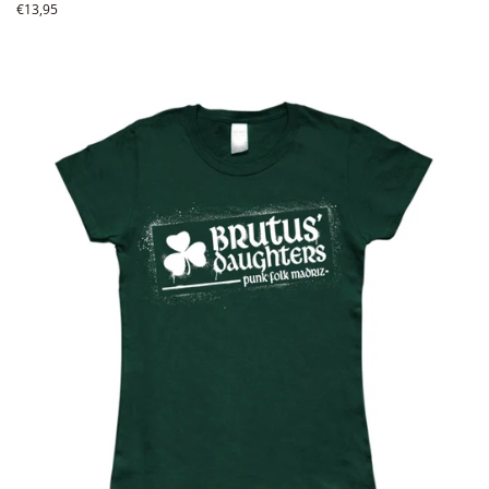
Precio
€13,95
habitual