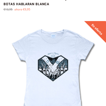
BOTAS HABLARAN BLANCA
Precio
€13,95
ahora
€9,95
habitual
En oferta