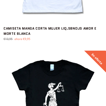
CAMISETA MANGA CORTA MUJER LIQ.SBNDJS AMOR E
MORTE BLANCA
Precio
€13,95
ahora
€9,95
habitual
En oferta