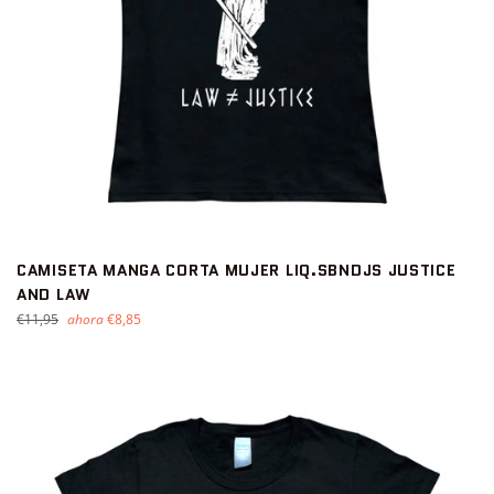
CAMISETA MANGA CORTA MUJER LIQ.SBNDJS JUSTICE
AND LAW
Precio
€11,95
ahora
€8,85
habitual