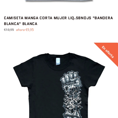
CAMISETA MANGA CORTA MUJER LIQ.SBNDJS "BANDERA
BLANCA" BLANCA
Precio
€13,95
ahora
€9,95
habitual
En oferta