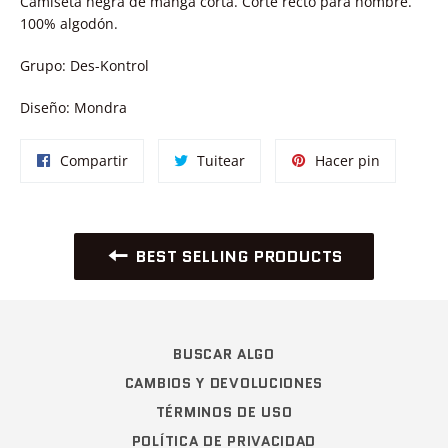
Camiseta negra de manga corta. Corte recto para hombre.
100% algodón.
Grupo: Des-Kontrol
Diseño: Mondra
Compartir
Tuitear
Pinear
Compartir
Tuitear
Hacer pin
en
en
en
Facebook
Twitter
Pinterest
BEST SELLING PRODUCTS
BUSCAR ALGO
CAMBIOS Y DEVOLUCIONES
TÉRMINOS DE USO
POLÍTICA DE PRIVACIDAD