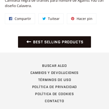
Camiseta negra de tirantes para hombre de Against You con
diseño Calavera.
Compartir
Tuitear
Pinear
Compartir
Tuitear
Hacer pin
en
en
en
Facebook
Twitter
Pinterest
BEST SELLING PRODUCTS
BUSCAR ALGO
CAMBIOS Y DEVOLUCIONES
TÉRMINOS DE USO
POLÍTICA DE PRIVACIDAD
POLÍTICA DE COOKIES
CONTACTO